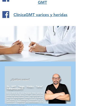
GMT
ClínicaGMT varices y heridas
¿Quiénes somos?
En GMT "Grupo Médico Torres"
trabajamos para ti
En el 2018 el Dr. José Fernando Torres abre las
puertas de Grupo Médico Torres para acercarte una
gama de especialidades médicas con la finalidad
de ayudar a la población oaxaqueña en la
prevención y tratamiento de enfermedades y el
mantenimiento de la salud.
​​También contamos con una tienda de material para