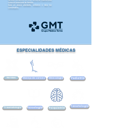
curación avanzada de heridas.
​​Será un placer atenderte, visítanos o deja tus
comentarios.
ESPECIALIDADES MÉDICAS
Heridas
Manejo de varices
Ginecología
Pediatría
Tanatología
Traumatología
Psicología
Psiquiatría