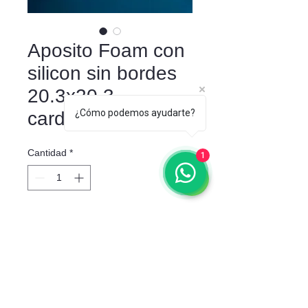
Aposito Foam con
silicon sin bordes
20.3x20.3
¿Cómo podemos ayudarte?
cardinalhealh
Cantidad
*
1
Agregar al carrito
Son apósitos de espuma sumamente
absorbente, con una película
protectora de respaldo y una suave