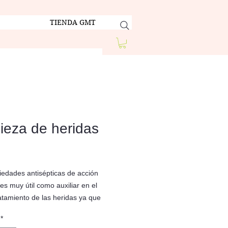
TIENDA GMT
ieza de heridas
edades antisépticas de acción
es muy útil como auxiliar en el
atamiento de las heridas ya que
 los componentes iónicos
*
s en la superficie de la herida.