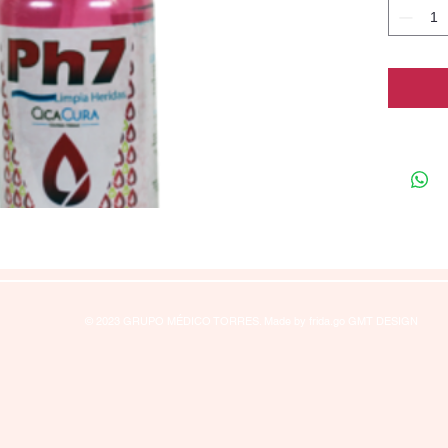
Actúa eli
las bacte
encuentre
prolifera
© 2023 GRUPO MÉDICO TORRES. Made by frida.go GMT DESIGN