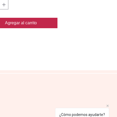
minando los puentes proteínicos de
rias, hongos y virus que se
n en la herida evitando su
ción y eliminándolas por completo.
Agregar al carrito
¿Cómo podemos ayudarte?