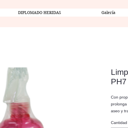
DIPLOMADO HERIDAS
Galería
Limp
PH7
Con propi
prolonga 
aseo y tr
precipita
Cantidad
acumulado